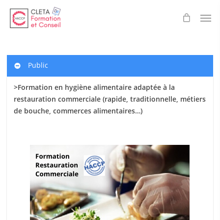
Skip
Men
to
main
content
Public
>Formation en hygiène alimentaire adaptée à la
restauration commerciale (rapide, traditionnelle, métiers
de bouche, commerces alimentaires…)