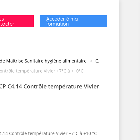
us
Accéder à ma
tacter
formation
de Maîtrise Sanitaire hygiène alimentaire
C.
ntrôle température Vivier +7°C à +10°C
P C4.14 Contrôle température Vivier
.14 Contrôle température Vivier +7°C à +10 °C