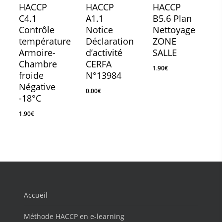
HACCP
HACCP
HACCP
C4.1
A1.1
B5.6 Plan
Contrôle
Notice
Nettoyage
température
Déclaration
ZONE
Armoire-
d’activité
SALLE
Chambre
CERFA
1.90
€
froide
N°13984
Négative
0.00
€
-18°C
1.90
€
0.00
€
1.90
€
1.90
€
Accueil
Méthode HACCP en e-learning