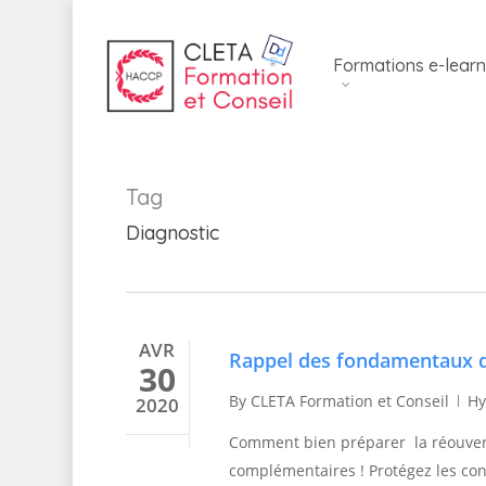
Skip
to
Formations e-learn
main
content
Tag
Diagnostic
AVR
Rappel des fondamentaux d’
30
By
CLETA Formation et Conseil
Hy
2020
Comment bien préparer la réouver
complémentaires ! Protégez les con