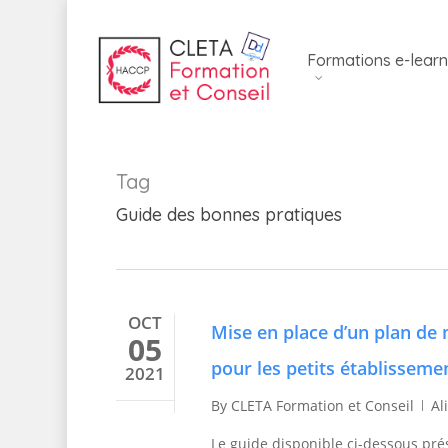
Skip
to
Formations e-learn
main
content
Tag
Guide des bonnes pratiques
OCT
Mise en place d’un plan de m
05
pour les petits établisseme
2021
By
CLETA Formation et Conseil
Al
Le guide disponible ci-dessous prés