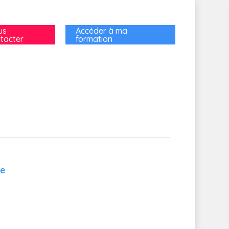
us
Accéder à ma
tacter
formation
de