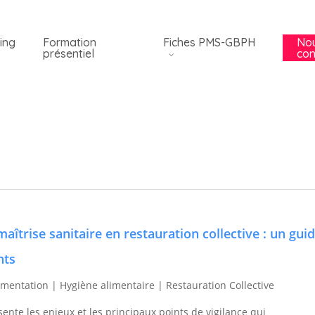
ing
Formation
Fiches PMS-GBPH
No
présentiel
con
aîtrise sanitaire en restauration collective : un gui
nts
imentation | Hygiène alimentaire | Restauration Collective
ente les enjeux et les principaux points de vigilance qui