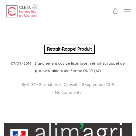
Skip
Men
to
main
content
Retrait-Rappel Produit
07/09/2019 | Signalement cas de listériose : retrait et rappel de
produits laitiers bio Ferme DURR (67)
By
CLETA Formation et Conseil
8 septembre 2019
No Comments