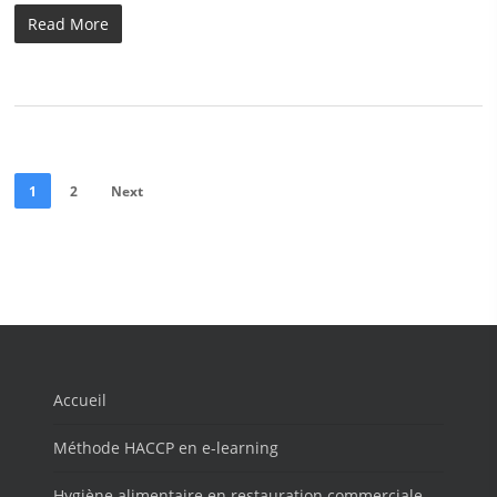
Read More
1
2
Next
Accueil
Méthode HACCP en e-learning
Hygiène alimentaire en restauration commerciale